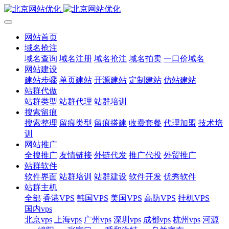
网站首页
域名抢注
域名查询
域名注册
域名抢注
域名拍卖
一口价域名
网站建设
建站步骤
单页建站
开源建站
定制建站
仿站建站
站群代做
站群类型
站群代理
站群培训
搜索留痕
搜索整理
留痕类型
留痕搭建
收费套餐
代理加盟
技术培
训
网站推广
全搜推广
友情链接
外链代发
推广代投
外贸推广
站群软件
软件界面
站群培训
站群建设
软件开发
优秀软件
站群主机
全部
香港VPS
韩国VPS
美国VPS
高防VPS
挂机VPS
国内vps
北京vps
上海vps
广州vps
深圳vps
成都vps
杭州vps
河源