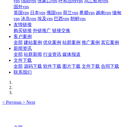
vps
绵阳vps
张家口vps
呼和浩特vps
乌兰察布vps
国外vps
英国vps
日本vps
俄国vps
荷兰vps
希腊vps
越南vps
缅甸
vps
冰岛vps
埃及vps
巴西vps
朝鲜vps
友情链接
购买链接
外链推广
链接交换
客户案例
全部
建站案例
优化案例
站群案例
推广案例
其它案例
新闻资讯
全部
站群新闻
行业资讯
媒体报道
文件下载
全部
源码下载
软件下载
图片下载
文件下载
合同下载
联系我们
<
Previous
>
Next