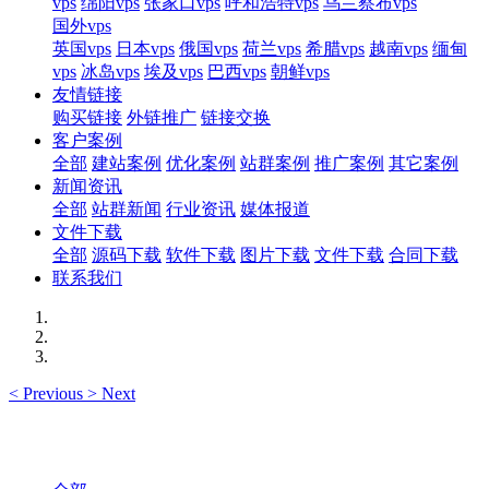
vps
绵阳vps
张家口vps
呼和浩特vps
乌兰察布vps
国外vps
英国vps
日本vps
俄国vps
荷兰vps
希腊vps
越南vps
缅甸
vps
冰岛vps
埃及vps
巴西vps
朝鲜vps
友情链接
购买链接
外链推广
链接交换
客户案例
全部
建站案例
优化案例
站群案例
推广案例
其它案例
新闻资讯
全部
站群新闻
行业资讯
媒体报道
文件下载
全部
源码下载
软件下载
图片下载
文件下载
合同下载
联系我们
<
Previous
>
Next