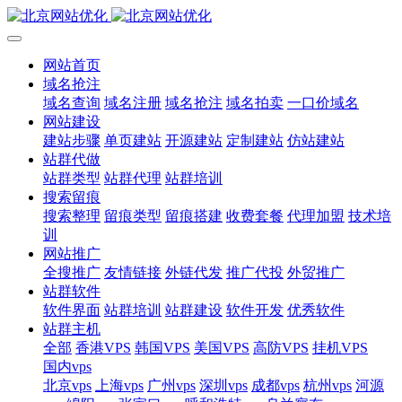
网站首页
域名抢注
域名查询
域名注册
域名抢注
域名拍卖
一口价域名
网站建设
建站步骤
单页建站
开源建站
定制建站
仿站建站
站群代做
站群类型
站群代理
站群培训
搜索留痕
搜索整理
留痕类型
留痕搭建
收费套餐
代理加盟
技术培
训
网站推广
全搜推广
友情链接
外链代发
推广代投
外贸推广
站群软件
软件界面
站群培训
站群建设
软件开发
优秀软件
站群主机
全部
香港VPS
韩国VPS
美国VPS
高防VPS
挂机VPS
国内vps
北京vps
上海vps
广州vps
深圳vps
成都vps
杭州vps
河源