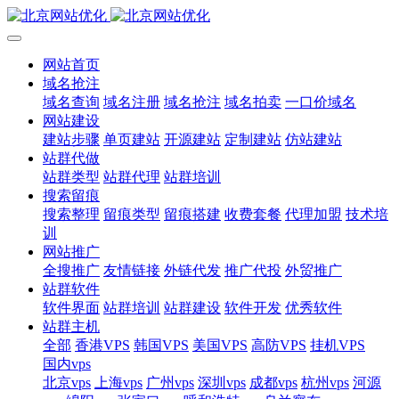
网站首页
域名抢注
域名查询
域名注册
域名抢注
域名拍卖
一口价域名
网站建设
建站步骤
单页建站
开源建站
定制建站
仿站建站
站群代做
站群类型
站群代理
站群培训
搜索留痕
搜索整理
留痕类型
留痕搭建
收费套餐
代理加盟
技术培
训
网站推广
全搜推广
友情链接
外链代发
推广代投
外贸推广
站群软件
软件界面
站群培训
站群建设
软件开发
优秀软件
站群主机
全部
香港VPS
韩国VPS
美国VPS
高防VPS
挂机VPS
国内vps
北京vps
上海vps
广州vps
深圳vps
成都vps
杭州vps
河源