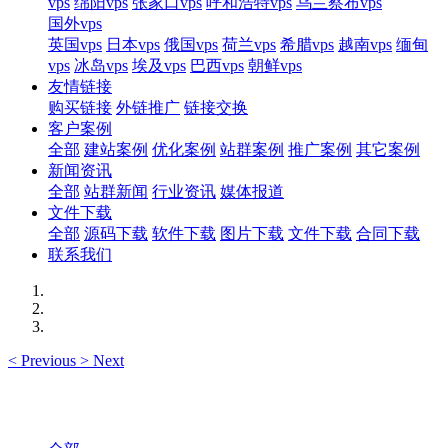
vps
绵阳vps
张家口vps
呼和浩特vps
乌兰察布vps
国外vps
英国vps
日本vps
俄国vps
荷兰vps
希腊vps
越南vps
缅甸
vps
冰岛vps
埃及vps
巴西vps
朝鲜vps
友情链接
购买链接
外链推广
链接交换
客户案例
全部
建站案例
优化案例
站群案例
推广案例
其它案例
新闻资讯
全部
站群新闻
行业资讯
媒体报道
文件下载
全部
源码下载
软件下载
图片下载
文件下载
合同下载
联系我们
<
Previous
>
Next