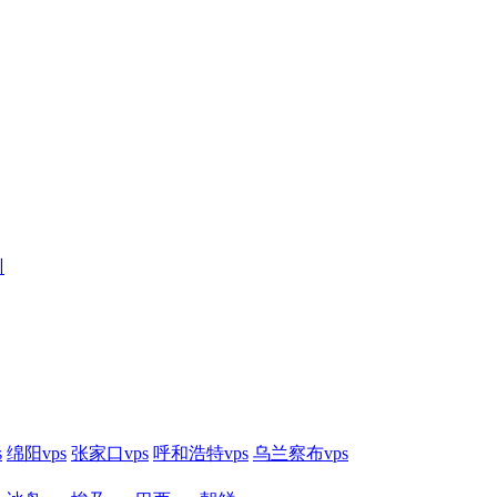
训
s
绵阳vps
张家口vps
呼和浩特vps
乌兰察布vps