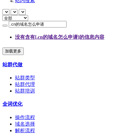
站内搜索
没有含有[
.cn的域名怎么申请
]的信息内容
加载更多
站群代做
站群类型
站群代理
站群培训
全词优化
操作流程
域名选择
解析流程