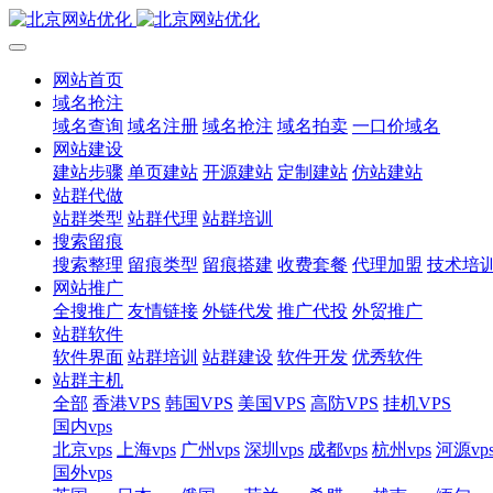
网站首页
域名抢注
域名查询
域名注册
域名抢注
域名拍卖
一口价域名
网站建设
建站步骤
单页建站
开源建站
定制建站
仿站建站
站群代做
站群类型
站群代理
站群培训
搜索留痕
搜索整理
留痕类型
留痕搭建
收费套餐
代理加盟
技术培
网站推广
全搜推广
友情链接
外链代发
推广代投
外贸推广
站群软件
软件界面
站群培训
站群建设
软件开发
优秀软件
站群主机
全部
香港VPS
韩国VPS
美国VPS
高防VPS
挂机VPS
国内vps
北京vps
上海vps
广州vps
深圳vps
成都vps
杭州vps
河源vp
国外vps