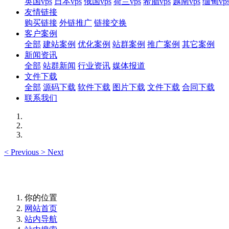
英国vps
日本vps
俄国vps
荷兰vps
希腊vps
越南vps
缅甸vp
友情链接
购买链接
外链推广
链接交换
客户案例
全部
建站案例
优化案例
站群案例
推广案例
其它案例
新闻资讯
全部
站群新闻
行业资讯
媒体报道
文件下载
全部
源码下载
软件下载
图片下载
文件下载
合同下载
联系我们
<
Previous
>
Next
你的位置
网站首页
站内导航