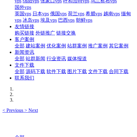
vps
绵阳vps
张家口vps
呼和浩特vps
乌兰察布vps
国外vps
英国vps
日本vps
俄国vps
荷兰vps
希腊vps
越南vps
缅甸
vps
冰岛vps
埃及vps
巴西vps
朝鲜vps
友情链接
购买链接
外链推广
链接交换
客户案例
全部
建站案例
优化案例
站群案例
推广案例
其它案例
新闻资讯
全部
站群新闻
行业资讯
媒体报道
文件下载
全部
源码下载
软件下载
图片下载
文件下载
合同下载
联系我们
<
Previous
>
Next