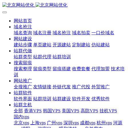
网站首页
域名抢注
域名查询
域名注册
域名抢注
域名拍卖
一口价域名
网站建设
建站步骤
单页建站
开源建站
定制建站
仿站建站
站群代做
站群类型
站群代理
站群培训
搜索留痕
搜索整理
留痕类型
留痕搭建
收费套餐
代理加盟
技术培
训
网站推广
全搜推广
友情链接
外链代发
推广代投
外贸推广
站群软件
软件界面
站群培训
站群建设
软件开发
优秀软件
站群主机
全部
香港VPS
韩国VPS
美国VPS
高防VPS
挂机VPS
国内vps
北京vps
上海vps
广州vps
深圳vps
成都vps
杭州vps
河源