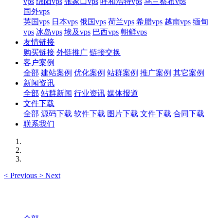
vps
绵阳vps
张家口vps
呼和浩特vps
乌兰察布vps
国外vps
英国vps
日本vps
俄国vps
荷兰vps
希腊vps
越南vps
缅甸
vps
冰岛vps
埃及vps
巴西vps
朝鲜vps
友情链接
购买链接
外链推广
链接交换
客户案例
全部
建站案例
优化案例
站群案例
推广案例
其它案例
新闻资讯
全部
站群新闻
行业资讯
媒体报道
文件下载
全部
源码下载
软件下载
图片下载
文件下载
合同下载
联系我们
<
Previous
>
Next