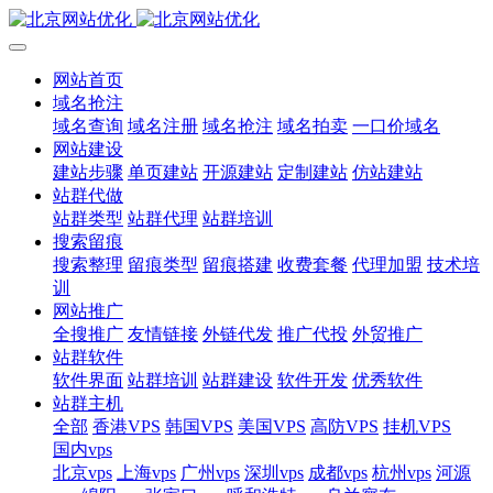
网站首页
域名抢注
域名查询
域名注册
域名抢注
域名拍卖
一口价域名
网站建设
建站步骤
单页建站
开源建站
定制建站
仿站建站
站群代做
站群类型
站群代理
站群培训
搜索留痕
搜索整理
留痕类型
留痕搭建
收费套餐
代理加盟
技术培
训
网站推广
全搜推广
友情链接
外链代发
推广代投
外贸推广
站群软件
软件界面
站群培训
站群建设
软件开发
优秀软件
站群主机
全部
香港VPS
韩国VPS
美国VPS
高防VPS
挂机VPS
国内vps
北京vps
上海vps
广州vps
深圳vps
成都vps
杭州vps
河源