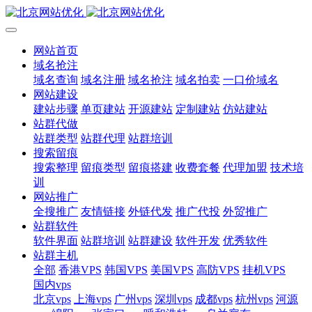
网站首页
域名抢注
域名查询
域名注册
域名抢注
域名拍卖
一口价域名
网站建设
建站步骤
单页建站
开源建站
定制建站
仿站建站
站群代做
站群类型
站群代理
站群培训
搜索留痕
搜索整理
留痕类型
留痕搭建
收费套餐
代理加盟
技术培
训
网站推广
全搜推广
友情链接
外链代发
推广代投
外贸推广
站群软件
软件界面
站群培训
站群建设
软件开发
优秀软件
站群主机
全部
香港VPS
韩国VPS
美国VPS
高防VPS
挂机VPS
国内vps
北京vps
上海vps
广州vps
深圳vps
成都vps
杭州vps
河源