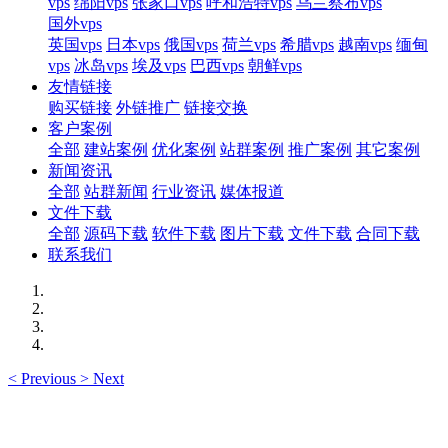
vps
绵阳vps
张家口vps
呼和浩特vps
乌兰察布vps
国外vps
英国vps
日本vps
俄国vps
荷兰vps
希腊vps
越南vps
缅甸
vps
冰岛vps
埃及vps
巴西vps
朝鲜vps
友情链接
购买链接
外链推广
链接交换
客户案例
全部
建站案例
优化案例
站群案例
推广案例
其它案例
新闻资讯
全部
站群新闻
行业资讯
媒体报道
文件下载
全部
源码下载
软件下载
图片下载
文件下载
合同下载
联系我们
<
Previous
>
Next