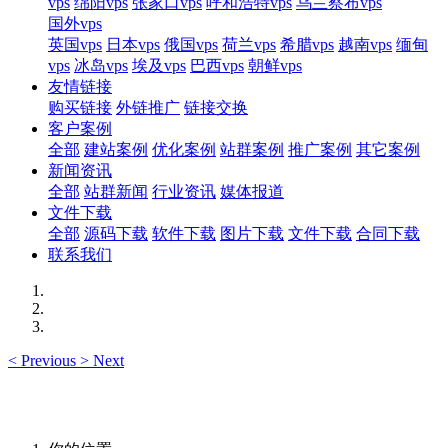
vps
绵阳vps
张家口vps
呼和浩特vps
乌兰察布vps
国外vps
英国vps
日本vps
俄国vps
荷兰vps
希腊vps
越南vps
缅甸
vps
冰岛vps
埃及vps
巴西vps
朝鲜vps
友情链接
购买链接
外链推广
链接交换
客户案例
全部
建站案例
优化案例
站群案例
推广案例
其它案例
新闻资讯
全部
站群新闻
行业资讯
媒体报道
文件下载
全部
源码下载
软件下载
图片下载
文件下载
合同下载
联系我们
<
Previous
>
Next