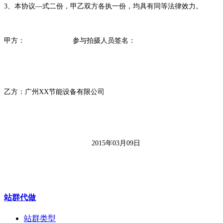
3
、本协议—式二份，甲乙双方各执一份，均具有同等法律效力。
甲方：
参与拍摄人员签名：
乙方
：
广州
XX
节能设备有限公司
2015
年
03
月
09
日
站群代做
站群类型