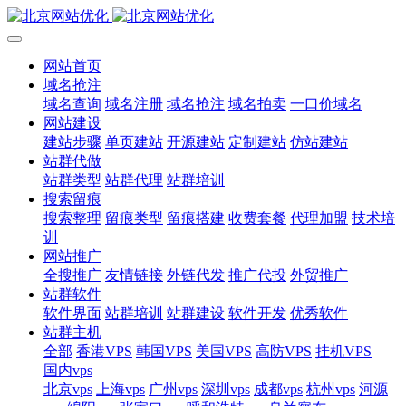
网站首页
域名抢注
域名查询
域名注册
域名抢注
域名拍卖
一口价域名
网站建设
建站步骤
单页建站
开源建站
定制建站
仿站建站
站群代做
站群类型
站群代理
站群培训
搜索留痕
搜索整理
留痕类型
留痕搭建
收费套餐
代理加盟
技术培
训
网站推广
全搜推广
友情链接
外链代发
推广代投
外贸推广
站群软件
软件界面
站群培训
站群建设
软件开发
优秀软件
站群主机
全部
香港VPS
韩国VPS
美国VPS
高防VPS
挂机VPS
国内vps
北京vps
上海vps
广州vps
深圳vps
成都vps
杭州vps
河源