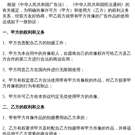
根据《中华人民共和国广告法》、《中华人民共和国民法通则》的
有关规定，为明确肖像许可方（甲方）和使用方（乙方）的权利义务
关系，经双方友好协商，甲乙双方就带有甲方肖像的广告作品的使用
达成如下一致协议：
一、
甲方的权利和义务
1、
甲方负责配合乙方的拍摄工作；
2、
甲方为本合同中的肖像权人，自愿将自己的肖像权许可
给
乙方
及乙
方合作的第三方进行合法的商业应用；
3、
甲方同意乙方
在国内外
进行无限期使用
；
4、
甲方有权监督乙方
合法
使用带有甲方肖像权的作品，对乙方损害甲
方肖像权的行为有权制止；
5、
甲方许可乙方依本协议约定无偿使用甲方的肖像。
二、
乙方的权利和义务
1、
带有甲方肖像作品的拍摄费用由乙方承担
；
2、
乙方有权要求甲方及时配合乙方拍摄带有甲方肖像的作品，并将该
作品用于乙方需要的
商业
用途；