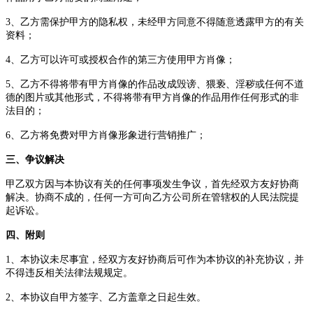
3、
乙方需保护甲方的隐私权，未经甲方同意不得随意透露甲方的有关
资料；
4、
乙方
可以
许可或授权
合作的
第三方使用甲方肖像
；
5、
乙方不得将带有甲方肖像的作品改成毁谤、猥亵、淫秽或任何不道
德的图片或其他形式，不得将带有甲方肖像的作品用作任何形式的非
法目的；
6、
乙方
将免费对甲方
肖像
形象进行营销推广；
三、
争议解决
甲乙双方因与本协议有关的任何事项发生争议，首先经双方友好协商
解决。协商不成的，任何一方可向
乙方公司所在
管辖权的人民法院提
起诉讼。
四
、附则
1
、本协议未尽事宜，经双方友好协商后可作为本协议的补充协议，并
不得违反相关法律法规规定。
2
、本协议自甲方签字、乙方盖章之日起生效。