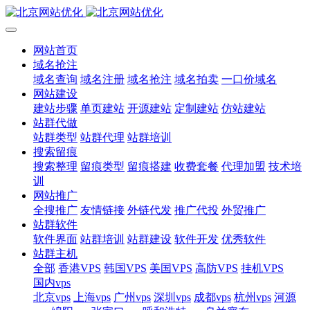
网站首页
域名抢注
域名查询
域名注册
域名抢注
域名拍卖
一口价域名
网站建设
建站步骤
单页建站
开源建站
定制建站
仿站建站
站群代做
站群类型
站群代理
站群培训
搜索留痕
搜索整理
留痕类型
留痕搭建
收费套餐
代理加盟
技术培
训
网站推广
全搜推广
友情链接
外链代发
推广代投
外贸推广
站群软件
软件界面
站群培训
站群建设
软件开发
优秀软件
站群主机
全部
香港VPS
韩国VPS
美国VPS
高防VPS
挂机VPS
国内vps
北京vps
上海vps
广州vps
深圳vps
成都vps
杭州vps
河源