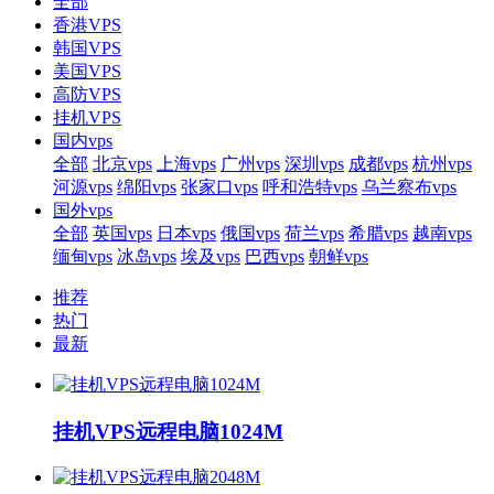
全部
香港VPS
韩国VPS
美国VPS
高防VPS
挂机VPS
国内vps
全部
北京vps
上海vps
广州vps
深圳vps
成都vps
杭州vps
河源vps
绵阳vps
张家口vps
呼和浩特vps
乌兰察布vps
国外vps
全部
英国vps
日本vps
俄国vps
荷兰vps
希腊vps
越南vps
缅甸vps
冰岛vps
埃及vps
巴西vps
朝鲜vps
推荐
热门
最新
挂机VPS远程电脑1024M