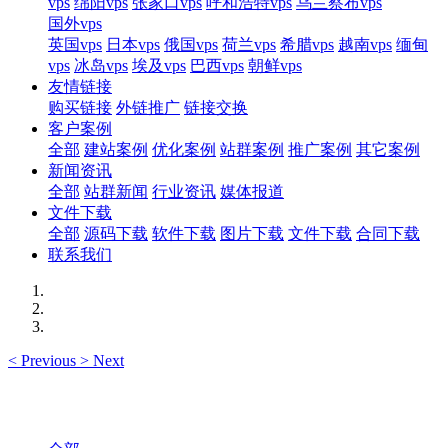
vps
绵阳vps
张家口vps
呼和浩特vps
乌兰察布vps
国外vps
英国vps
日本vps
俄国vps
荷兰vps
希腊vps
越南vps
缅甸
vps
冰岛vps
埃及vps
巴西vps
朝鲜vps
友情链接
购买链接
外链推广
链接交换
客户案例
全部
建站案例
优化案例
站群案例
推广案例
其它案例
新闻资讯
全部
站群新闻
行业资讯
媒体报道
文件下载
全部
源码下载
软件下载
图片下载
文件下载
合同下载
联系我们
<
Previous
>
Next