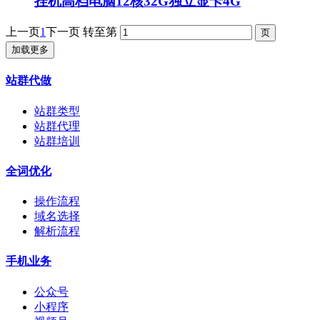
挂机高档电脑12核32G独立显卡4G
上一页
1
下一页
转至第
加载更多
站群代做
站群类型
站群代理
站群培训
全词优化
操作流程
域名选择
解析流程
手机业务
公众号
小程序