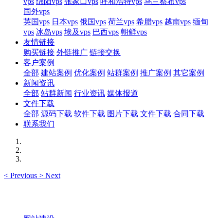
vps
绵阳vps
张家口vps
呼和浩特vps
乌兰察布vps
国外vps
英国vps
日本vps
俄国vps
荷兰vps
希腊vps
越南vps
缅甸
vps
冰岛vps
埃及vps
巴西vps
朝鲜vps
友情链接
购买链接
外链推广
链接交换
客户案例
全部
建站案例
优化案例
站群案例
推广案例
其它案例
新闻资讯
全部
站群新闻
行业资讯
媒体报道
文件下载
全部
源码下载
软件下载
图片下载
文件下载
合同下载
联系我们
<
Previous
>
Next