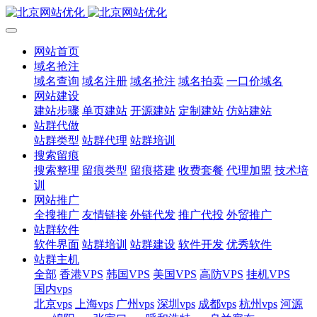
网站首页
域名抢注
域名查询
域名注册
域名抢注
域名拍卖
一口价域名
网站建设
建站步骤
单页建站
开源建站
定制建站
仿站建站
站群代做
站群类型
站群代理
站群培训
搜索留痕
搜索整理
留痕类型
留痕搭建
收费套餐
代理加盟
技术培
训
网站推广
全搜推广
友情链接
外链代发
推广代投
外贸推广
站群软件
软件界面
站群培训
站群建设
软件开发
优秀软件
站群主机
全部
香港VPS
韩国VPS
美国VPS
高防VPS
挂机VPS
国内vps
北京vps
上海vps
广州vps
深圳vps
成都vps
杭州vps
河源