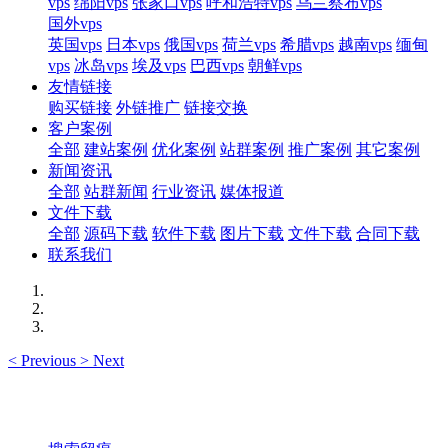
vps
绵阳vps
张家口vps
呼和浩特vps
乌兰察布vps
国外vps
英国vps
日本vps
俄国vps
荷兰vps
希腊vps
越南vps
缅甸
vps
冰岛vps
埃及vps
巴西vps
朝鲜vps
友情链接
购买链接
外链推广
链接交换
客户案例
全部
建站案例
优化案例
站群案例
推广案例
其它案例
新闻资讯
全部
站群新闻
行业资讯
媒体报道
文件下载
全部
源码下载
软件下载
图片下载
文件下载
合同下载
联系我们
<
Previous
>
Next