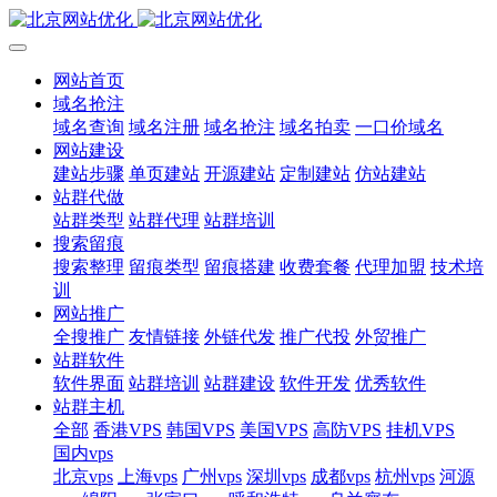
网站首页
域名抢注
域名查询
域名注册
域名抢注
域名拍卖
一口价域名
网站建设
建站步骤
单页建站
开源建站
定制建站
仿站建站
站群代做
站群类型
站群代理
站群培训
搜索留痕
搜索整理
留痕类型
留痕搭建
收费套餐
代理加盟
技术培
训
网站推广
全搜推广
友情链接
外链代发
推广代投
外贸推广
站群软件
软件界面
站群培训
站群建设
软件开发
优秀软件
站群主机
全部
香港VPS
韩国VPS
美国VPS
高防VPS
挂机VPS
国内vps
北京vps
上海vps
广州vps
深圳vps
成都vps
杭州vps
河源