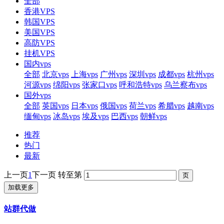
全部
香港VPS
韩国VPS
美国VPS
高防VPS
挂机VPS
国内vps
全部
北京vps
上海vps
广州vps
深圳vps
成都vps
杭州vps
河源vps
绵阳vps
张家口vps
呼和浩特vps
乌兰察布vps
国外vps
全部
英国vps
日本vps
俄国vps
荷兰vps
希腊vps
越南vps
缅甸vps
冰岛vps
埃及vps
巴西vps
朝鲜vps
推荐
热门
最新
上一页
1
下一页
转至第
加载更多
站群代做