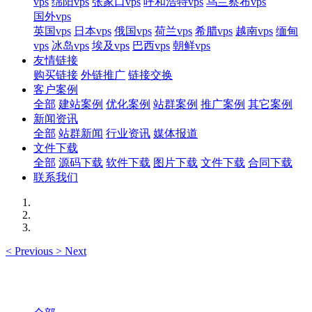
vps
绵阳vps
张家口vps
呼和浩特vps
乌兰察布vps
国外vps
英国vps
日本vps
俄国vps
荷兰vps
希腊vps
越南vps
缅甸
vps
冰岛vps
埃及vps
巴西vps
朝鲜vps
友情链接
购买链接
外链推广
链接交换
客户案例
全部
建站案例
优化案例
站群案例
推广案例
其它案例
新闻资讯
全部
站群新闻
行业资讯
媒体报道
文件下载
全部
源码下载
软件下载
图片下载
文件下载
合同下载
联系我们
<
Previous
>
Next