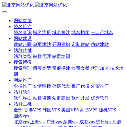
网站首页
域名抢注
域名查询
域名注册
域名抢注
域名拍卖
一口价域名
网站建设
建站步骤
单页建站
开源建站
定制建站
仿站建站
站群代做
站群类型
站群代理
站群培训
搜索留痕
搜索整理
留痕类型
留痕搭建
收费套餐
代理加盟
技术培
训
网站推广
全搜推广
友情链接
外链代发
推广代投
外贸推广
站群软件
软件界面
站群培训
站群建设
软件开发
优秀软件
站群主机
全部
香港VPS
韩国VPS
美国VPS
高防VPS
挂机VPS
国内vps
北京vps
上海vps
广州vps
深圳vps
成都vps
杭州vps
河源