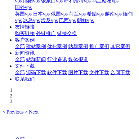
vps
绵阳vps
张家口vps
呼和浩特vps
乌兰察布vps
国外vps
英国vps
日本vps
俄国vps
荷兰vps
希腊vps
越南vps
缅甸
vps
冰岛vps
埃及vps
巴西vps
朝鲜vps
友情链接
购买链接
外链推广
链接交换
客户案例
全部
建站案例
优化案例
站群案例
推广案例
其它案例
新闻资讯
全部
站群新闻
行业资讯
媒体报道
文件下载
全部
源码下载
软件下载
图片下载
文件下载
合同下载
联系我们
<
Previous
>
Next