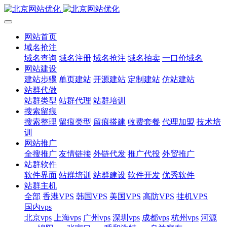
网站首页
域名抢注
域名查询
域名注册
域名抢注
域名拍卖
一口价域名
网站建设
建站步骤
单页建站
开源建站
定制建站
仿站建站
站群代做
站群类型
站群代理
站群培训
搜索留痕
搜索整理
留痕类型
留痕搭建
收费套餐
代理加盟
技术培
训
网站推广
全搜推广
友情链接
外链代发
推广代投
外贸推广
站群软件
软件界面
站群培训
站群建设
软件开发
优秀软件
站群主机
全部
香港VPS
韩国VPS
美国VPS
高防VPS
挂机VPS
国内vps
北京vps
上海vps
广州vps
深圳vps
成都vps
杭州vps
河源