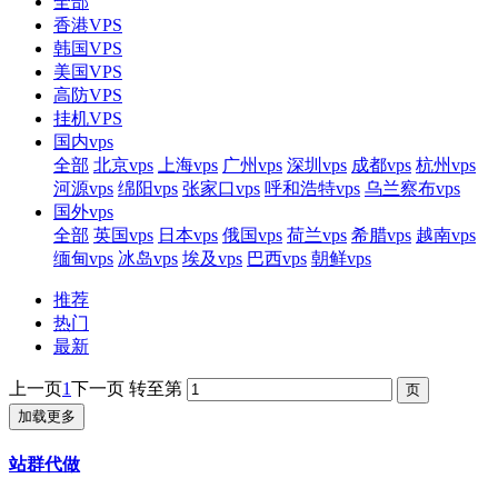
全部
香港VPS
韩国VPS
美国VPS
高防VPS
挂机VPS
国内vps
全部
北京vps
上海vps
广州vps
深圳vps
成都vps
杭州vps
河源vps
绵阳vps
张家口vps
呼和浩特vps
乌兰察布vps
国外vps
全部
英国vps
日本vps
俄国vps
荷兰vps
希腊vps
越南vps
缅甸vps
冰岛vps
埃及vps
巴西vps
朝鲜vps
推荐
热门
最新
上一页
1
下一页
转至第
加载更多
站群代做