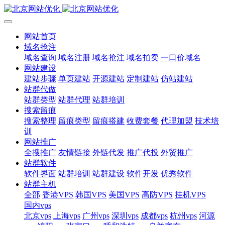
网站首页
域名抢注
域名查询
域名注册
域名抢注
域名拍卖
一口价域名
网站建设
建站步骤
单页建站
开源建站
定制建站
仿站建站
站群代做
站群类型
站群代理
站群培训
搜索留痕
搜索整理
留痕类型
留痕搭建
收费套餐
代理加盟
技术培
训
网站推广
全搜推广
友情链接
外链代发
推广代投
外贸推广
站群软件
软件界面
站群培训
站群建设
软件开发
优秀软件
站群主机
全部
香港VPS
韩国VPS
美国VPS
高防VPS
挂机VPS
国内vps
北京vps
上海vps
广州vps
深圳vps
成都vps
杭州vps
河源