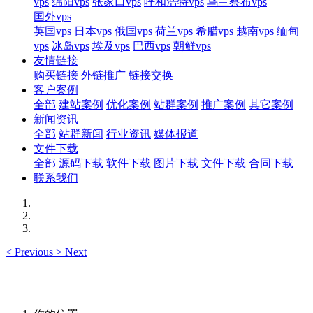
vps
绵阳vps
张家口vps
呼和浩特vps
乌兰察布vps
国外vps
英国vps
日本vps
俄国vps
荷兰vps
希腊vps
越南vps
缅甸
vps
冰岛vps
埃及vps
巴西vps
朝鲜vps
友情链接
购买链接
外链推广
链接交换
客户案例
全部
建站案例
优化案例
站群案例
推广案例
其它案例
新闻资讯
全部
站群新闻
行业资讯
媒体报道
文件下载
全部
源码下载
软件下载
图片下载
文件下载
合同下载
联系我们
<
Previous
>
Next