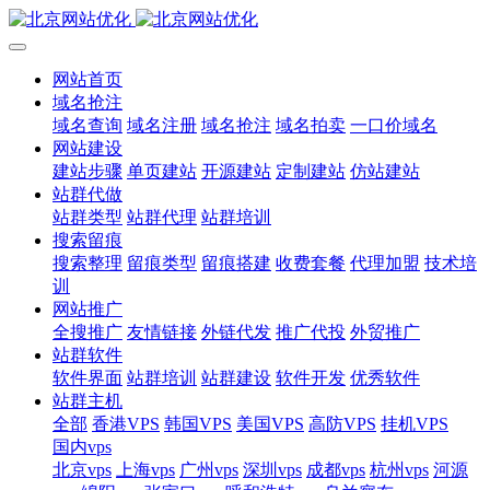
网站首页
域名抢注
域名查询
域名注册
域名抢注
域名拍卖
一口价域名
网站建设
建站步骤
单页建站
开源建站
定制建站
仿站建站
站群代做
站群类型
站群代理
站群培训
搜索留痕
搜索整理
留痕类型
留痕搭建
收费套餐
代理加盟
技术培
训
网站推广
全搜推广
友情链接
外链代发
推广代投
外贸推广
站群软件
软件界面
站群培训
站群建设
软件开发
优秀软件
站群主机
全部
香港VPS
韩国VPS
美国VPS
高防VPS
挂机VPS
国内vps
北京vps
上海vps
广州vps
深圳vps
成都vps
杭州vps
河源