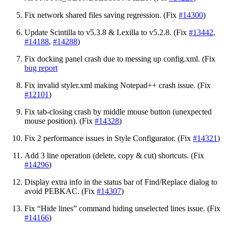
Fix network shared files saving regression. (Fix
#14300
)
Update Scintilla to v5.3.8 & Lexilla to v5.2.8. (Fix
#13442
,
#14188
,
#14288
)
Fix docking panel crash due to messing up config.xml. (Fix
bug report
Fix invalid styler.xml making Notepad++ crash issue. (Fix
#12101
)
Fix tab-closing crash by middle mouse button (unexpected
mouse position). (Fix
#14328
)
Fix 2 performance issues in Style Configurator. (Fix
#14321
)
Add 3 line operation (delete, copy & cut) shortcuts. (Fix
#14296
)
Display extra info in the status bar of Find/Replace dialog to
avoid PEBKAC. (Fix
#14307
)
Fix “Hide lines” command hiding unselected lines issue. (Fix
#14166
)