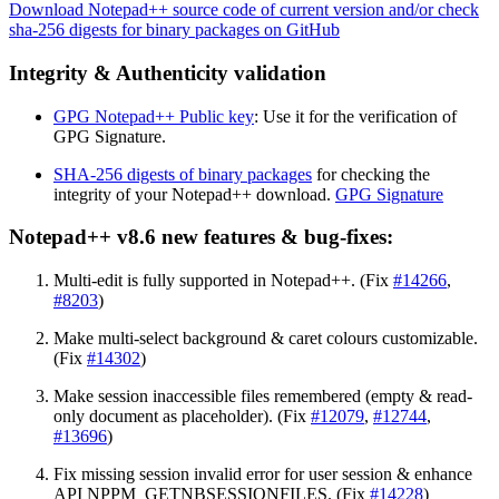
Download Notepad++ source code of current version and/or check
sha-256 digests for binary packages on GitHub
Integrity & Authenticity validation
GPG Notepad++ Public key
: Use it for the verification of
GPG Signature.
SHA-256 digests of binary packages
for checking the
integrity of your Notepad++ download.
GPG Signature
Notepad++ v8.6 new features & bug-fixes:
Multi-edit is fully supported in Notepad++. (Fix
#14266
,
#8203
)
Make multi-select background & caret colours customizable.
(Fix
#14302
)
Make session inaccessible files remembered (empty & read-
only document as placeholder). (Fix
#12079
,
#12744
,
#13696
)
Fix missing session invalid error for user session & enhance
API NPPM_GETNBSESSIONFILES. (Fix
#14228
)