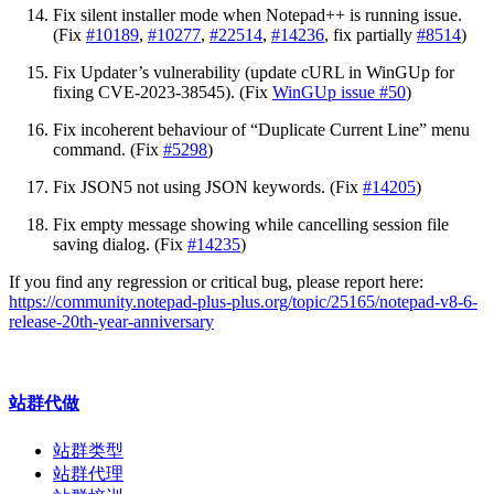
Fix silent installer mode when Notepad++ is running issue.
(Fix
#10189
,
#10277
,
#22514
,
#14236
, fix partially
#8514
)
Fix Updater’s vulnerability (update cURL in WinGUp for
fixing CVE-2023-38545). (Fix
WinGUp issue #50
)
Fix incoherent behaviour of “Duplicate Current Line” menu
command. (Fix
#5298
)
Fix JSON5 not using JSON keywords. (Fix
#14205
)
Fix empty message showing while cancelling session file
saving dialog. (Fix
#14235
)
If you find any regression or critical bug, please report here:
https://community.notepad-plus-plus.org/topic/25165/notepad-v8-6-
release-20th-year-anniversary
站群代做
站群类型
站群代理