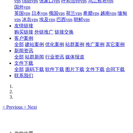
vps
绵阳vps
张家口vps
呼和浩特vps
乌兰察布vps
国外vps
英国vps
日本vps
俄国vps
荷兰vps
希腊vps
越南vps
缅甸
vps
冰岛vps
埃及vps
巴西vps
朝鲜vps
友情链接
购买链接
外链推广
链接交换
客户案例
全部
建站案例
优化案例
站群案例
推广案例
其它案例
新闻资讯
全部
站群新闻
行业资讯
媒体报道
文件下载
全部
源码下载
软件下载
图片下载
文件下载
合同下载
联系我们
<
Previous
>
Next