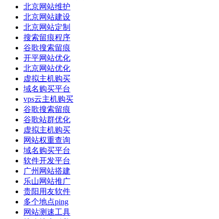
北京网站维护
北京网站建设
北京网站定制
搜索留痕程序
谷歌搜索留痕
开平网站优化
北京网站优化
虚拟主机购买
域名购买平台
vps云主机购买
谷歌搜索留痕
谷歌站群优化
虚拟主机购买
网站权重查询
域名购买平台
软件开发平台
广州网站搭建
乐山网站推广
贵阳用友软件
多个地点ping
网站测速工具