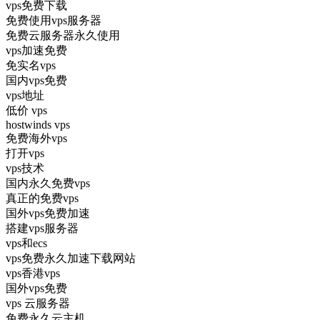
vps免费下载
免费使用vps服务器
免费云服务器永久使用
vps加速免费
免实名vps
国内vps免费
vps地址
低价 vps
hostwinds vps
免费海外vps
打开vps
vps技术
国内永久免费vps
真正的免费vps
国外vps免费加速
搭建vps服务器
vps和ecs
vps免费永久加速下载网站
vps香港vps
国外vps免费
vps 云服务器
免费永久云主机