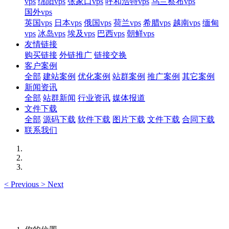
vps
绵阳vps
张家口vps
呼和浩特vps
乌兰察布vps
国外vps
英国vps
日本vps
俄国vps
荷兰vps
希腊vps
越南vps
缅甸
vps
冰岛vps
埃及vps
巴西vps
朝鲜vps
友情链接
购买链接
外链推广
链接交换
客户案例
全部
建站案例
优化案例
站群案例
推广案例
其它案例
新闻资讯
全部
站群新闻
行业资讯
媒体报道
文件下载
全部
源码下载
软件下载
图片下载
文件下载
合同下载
联系我们
<
Previous
>
Next