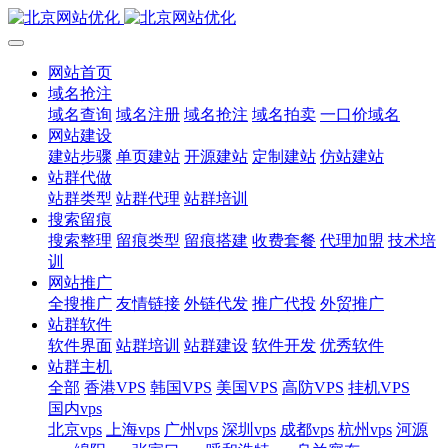
网站首页
域名抢注
域名查询
域名注册
域名抢注
域名拍卖
一口价域名
网站建设
建站步骤
单页建站
开源建站
定制建站
仿站建站
站群代做
站群类型
站群代理
站群培训
搜索留痕
搜索整理
留痕类型
留痕搭建
收费套餐
代理加盟
技术培
训
网站推广
全搜推广
友情链接
外链代发
推广代投
外贸推广
站群软件
软件界面
站群培训
站群建设
软件开发
优秀软件
站群主机
全部
香港VPS
韩国VPS
美国VPS
高防VPS
挂机VPS
国内vps
北京vps
上海vps
广州vps
深圳vps
成都vps
杭州vps
河源