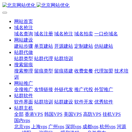
网站首页
域名抢注
域名查询
域名注册
域名抢注
域名拍卖
一口价域名
网站建设
建站步骤
单页建站
开源建站
定制建站
仿站建站
站群代做
站群类型
站群代理
站群培训
搜索留痕
搜索整理
留痕类型
留痕搭建
收费套餐
代理加盟
技术培
训
网站推广
全搜推广
友情链接
外链代发
推广代投
外贸推广
站群软件
软件界面
站群培训
站群建设
软件开发
优秀软件
站群主机
全部
香港VPS
韩国VPS
美国VPS
高防VPS
挂机VPS
国内vps
北京vps
上海vps
广州vps
深圳vps
成都vps
杭州vps
河源