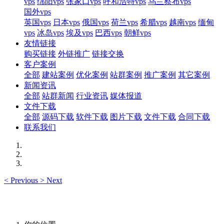
vps
绵阳vps
张家口vps
呼和浩特vps
乌兰察布vps
国外vps
英国vps
日本vps
俄国vps
荷兰vps
希腊vps
越南vps
缅甸
vps
冰岛vps
埃及vps
巴西vps
朝鲜vps
友情链接
购买链接
外链推广
链接交换
客户案例
全部
建站案例
优化案例
站群案例
推广案例
其它案例
新闻资讯
全部
站群新闻
行业资讯
媒体报道
文件下载
全部
源码下载
软件下载
图片下载
文件下载
合同下载
联系我们
<
Previous
>
Next