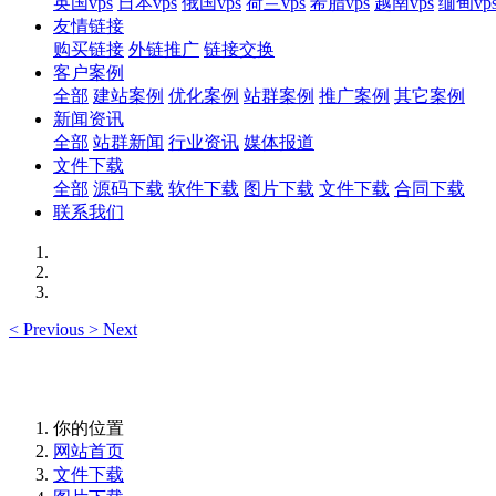
英国vps
日本vps
俄国vps
荷兰vps
希腊vps
越南vps
缅甸vp
友情链接
购买链接
外链推广
链接交换
客户案例
全部
建站案例
优化案例
站群案例
推广案例
其它案例
新闻资讯
全部
站群新闻
行业资讯
媒体报道
文件下载
全部
源码下载
软件下载
图片下载
文件下载
合同下载
联系我们
<
Previous
>
Next
你的位置
网站首页
文件下载