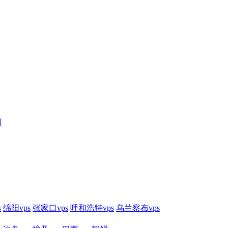
训
s
绵阳vps
张家口vps
呼和浩特vps
乌兰察布vps