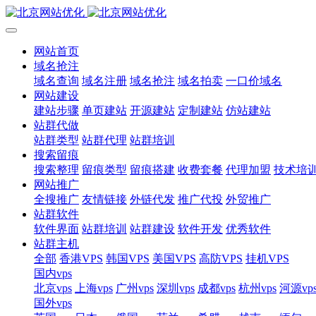
网站首页
域名抢注
域名查询
域名注册
域名抢注
域名拍卖
一口价域名
网站建设
建站步骤
单页建站
开源建站
定制建站
仿站建站
站群代做
站群类型
站群代理
站群培训
搜索留痕
搜索整理
留痕类型
留痕搭建
收费套餐
代理加盟
技术培
网站推广
全搜推广
友情链接
外链代发
推广代投
外贸推广
站群软件
软件界面
站群培训
站群建设
软件开发
优秀软件
站群主机
全部
香港VPS
韩国VPS
美国VPS
高防VPS
挂机VPS
国内vps
北京vps
上海vps
广州vps
深圳vps
成都vps
杭州vps
河源vp
国外vps