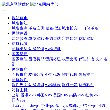
网站首页
域名抢注
域名查询
域名注册
域名抢注
域名拍卖
一口价域名
网站建设
建站步骤
单页建站
开源建站
定制建站
仿站建站
站群代做
站群类型
站群代理
站群培训
搜索留痕
搜索整理
留痕类型
留痕搭建
收费套餐
代理加盟
技术培
训
网站推广
全搜推广
友情链接
外链代发
推广代投
外贸推广
站群软件
软件界面
站群培训
站群建设
软件开发
优秀软件
站群主机
全部
香港VPS
韩国VPS
美国VPS
高防VPS
挂机VPS
国内vps
北京vps
上海vps
广州vps
深圳vps
成都vps
杭州vps
河源