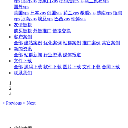
vps
绵阳vps
张家口vps
呼和浩特vps
乌兰察布vps
国外vps
英国vps
日本vps
俄国vps
荷兰vps
希腊vps
越南vps
缅甸
vps
冰岛vps
埃及vps
巴西vps
朝鲜vps
友情链接
购买链接
外链推广
链接交换
客户案例
全部
建站案例
优化案例
站群案例
推广案例
其它案例
新闻资讯
全部
站群新闻
行业资讯
媒体报道
文件下载
全部
源码下载
软件下载
图片下载
文件下载
合同下载
联系我们
<
Previous
>
Next