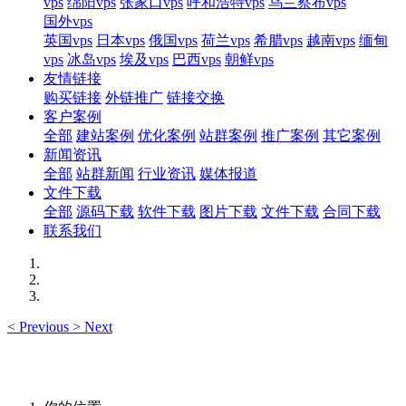
vps
绵阳vps
张家口vps
呼和浩特vps
乌兰察布vps
国外vps
英国vps
日本vps
俄国vps
荷兰vps
希腊vps
越南vps
缅甸
vps
冰岛vps
埃及vps
巴西vps
朝鲜vps
友情链接
购买链接
外链推广
链接交换
客户案例
全部
建站案例
优化案例
站群案例
推广案例
其它案例
新闻资讯
全部
站群新闻
行业资讯
媒体报道
文件下载
全部
源码下载
软件下载
图片下载
文件下载
合同下载
联系我们
<
Previous
>
Next