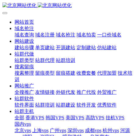
网站首页
域名抢注
域名查询
域名注册
域名抢注
域名拍卖
一口价域名
网站建设
建站步骤
单页建站
开源建站
定制建站
仿站建站
站群代做
站群类型
站群代理
站群培训
搜索留痕
搜索整理
留痕类型
留痕搭建
收费套餐
代理加盟
技术培
训
网站推广
全搜推广
友情链接
外链代发
推广代投
外贸推广
站群软件
软件界面
站群培训
站群建设
软件开发
优秀软件
站群主机
全部
香港VPS
韩国VPS
美国VPS
高防VPS
挂机VPS
国内vps
北京vps
上海vps
广州vps
深圳vps
成都vps
杭州vps
河源