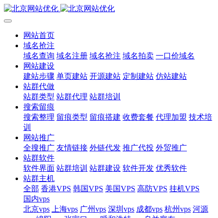
网站首页
域名抢注
域名查询
域名注册
域名抢注
域名拍卖
一口价域名
网站建设
建站步骤
单页建站
开源建站
定制建站
仿站建站
站群代做
站群类型
站群代理
站群培训
搜索留痕
搜索整理
留痕类型
留痕搭建
收费套餐
代理加盟
技术培
训
网站推广
全搜推广
友情链接
外链代发
推广代投
外贸推广
站群软件
软件界面
站群培训
站群建设
软件开发
优秀软件
站群主机
全部
香港VPS
韩国VPS
美国VPS
高防VPS
挂机VPS
国内vps
北京vps
上海vps
广州vps
深圳vps
成都vps
杭州vps
河源