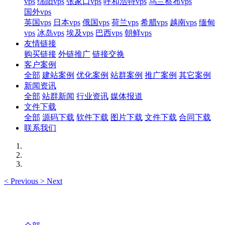
vps
绵阳vps
张家口vps
呼和浩特vps
乌兰察布vps
国外vps
英国vps
日本vps
俄国vps
荷兰vps
希腊vps
越南vps
缅甸
vps
冰岛vps
埃及vps
巴西vps
朝鲜vps
友情链接
购买链接
外链推广
链接交换
客户案例
全部
建站案例
优化案例
站群案例
推广案例
其它案例
新闻资讯
全部
站群新闻
行业资讯
媒体报道
文件下载
全部
源码下载
软件下载
图片下载
文件下载
合同下载
联系我们
<
Previous
>
Next