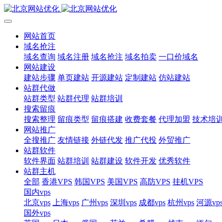
网站首页
域名抢注
域名查询
域名注册
域名抢注
域名拍卖
一口价域名
网站建设
建站步骤
单页建站
开源建站
定制建站
仿站建站
站群代做
站群类型
站群代理
站群培训
搜索留痕
搜索整理
留痕类型
留痕搭建
收费套餐
代理加盟
技术培
网站推广
全搜推广
友情链接
外链代发
推广代投
外贸推广
站群软件
软件界面
站群培训
站群建设
软件开发
优秀软件
站群主机
全部
香港VPS
韩国VPS
美国VPS
高防VPS
挂机VPS
国内vps
北京vps
上海vps
广州vps
深圳vps
成都vps
杭州vps
河源vp
国外vps