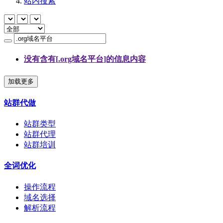
站内搜索
没有含有[
.org域名平台
]的信息内容
加载更多
站群代做
站群类型
站群代理
站群培训
全词优化
操作流程
域名选择
解析流程