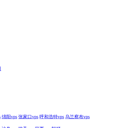
训
s
绵阳vps
张家口vps
呼和浩特vps
乌兰察布vps