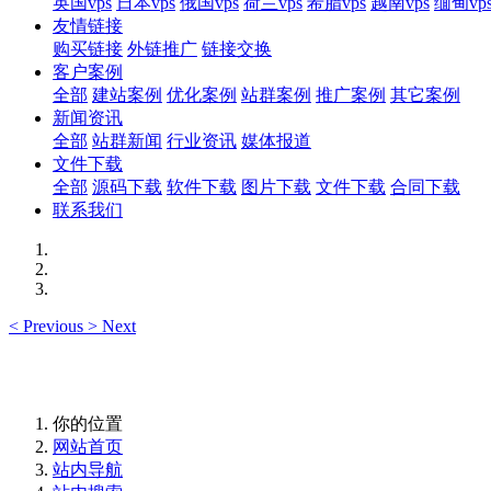
英国vps
日本vps
俄国vps
荷兰vps
希腊vps
越南vps
缅甸vp
友情链接
购买链接
外链推广
链接交换
客户案例
全部
建站案例
优化案例
站群案例
推广案例
其它案例
新闻资讯
全部
站群新闻
行业资讯
媒体报道
文件下载
全部
源码下载
软件下载
图片下载
文件下载
合同下载
联系我们
<
Previous
>
Next
你的位置
网站首页
站内导航