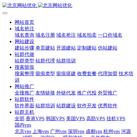
网站首页
域名抢注
域名查询
域名注册
域名抢注
域名拍卖
一口价域名
网站建设
建站步骤
单页建站
开源建站
定制建站
仿站建站
站群代做
站群类型
站群代理
站群培训
搜索留痕
搜索整理
留痕类型
留痕搭建
收费套餐
代理加盟
技术培
训
网站推广
全搜推广
友情链接
外链代发
推广代投
外贸推广
站群软件
软件界面
站群培训
站群建设
软件开发
优秀软件
站群主机
全部
香港VPS
韩国VPS
美国VPS
高防VPS
挂机VPS
国内vps
北京vps
上海vps
广州vps
深圳vps
成都vps
杭州vps
河源