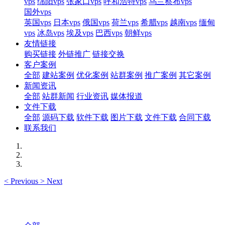
vps
绵阳vps
张家口vps
呼和浩特vps
乌兰察布vps
国外vps
英国vps
日本vps
俄国vps
荷兰vps
希腊vps
越南vps
缅甸
vps
冰岛vps
埃及vps
巴西vps
朝鲜vps
友情链接
购买链接
外链推广
链接交换
客户案例
全部
建站案例
优化案例
站群案例
推广案例
其它案例
新闻资讯
全部
站群新闻
行业资讯
媒体报道
文件下载
全部
源码下载
软件下载
图片下载
文件下载
合同下载
联系我们
<
Previous
>
Next