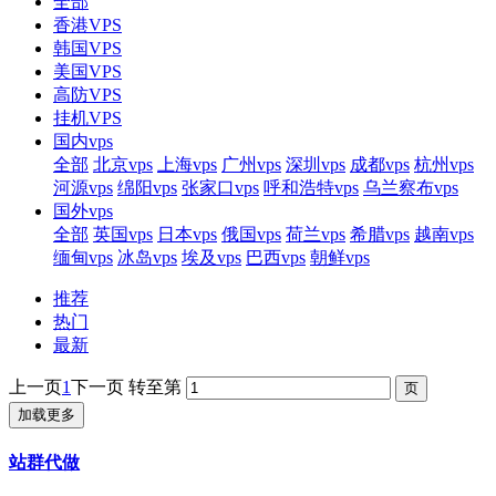
全部
香港VPS
韩国VPS
美国VPS
高防VPS
挂机VPS
国内vps
全部
北京vps
上海vps
广州vps
深圳vps
成都vps
杭州vps
河源vps
绵阳vps
张家口vps
呼和浩特vps
乌兰察布vps
国外vps
全部
英国vps
日本vps
俄国vps
荷兰vps
希腊vps
越南vps
缅甸vps
冰岛vps
埃及vps
巴西vps
朝鲜vps
推荐
热门
最新
上一页
1
下一页
转至第
加载更多
站群代做