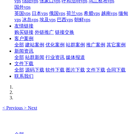
vps
绵阳vps
张家口vps
呼和浩特vps
乌兰察布vps
国外vps
英国vps
日本vps
俄国vps
荷兰vps
希腊vps
越南vps
缅甸
vps
冰岛vps
埃及vps
巴西vps
朝鲜vps
友情链接
购买链接
外链推广
链接交换
客户案例
全部
建站案例
优化案例
站群案例
推广案例
其它案例
新闻资讯
全部
站群新闻
行业资讯
媒体报道
文件下载
全部
源码下载
软件下载
图片下载
文件下载
合同下载
联系我们
<
Previous
>
Next