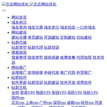
网站首页
域名抢注
域名查询
域名注册
域名抢注
域名拍卖
一口价域名
网站建设
建站步骤
单页建站
开源建站
定制建站
仿站建站
站群代做
站群类型
站群代理
站群培训
搜索留痕
搜索整理
留痕类型
留痕搭建
收费套餐
代理加盟
技术培
训
网站推广
全搜推广
友情链接
外链代发
推广代投
外贸推广
站群软件
软件界面
站群培训
站群建设
软件开发
优秀软件
站群主机
全部
香港VPS
韩国VPS
美国VPS
高防VPS
挂机VPS
国内vps
北京vps
上海vps
广州vps
深圳vps
成都vps
杭州vps
河源